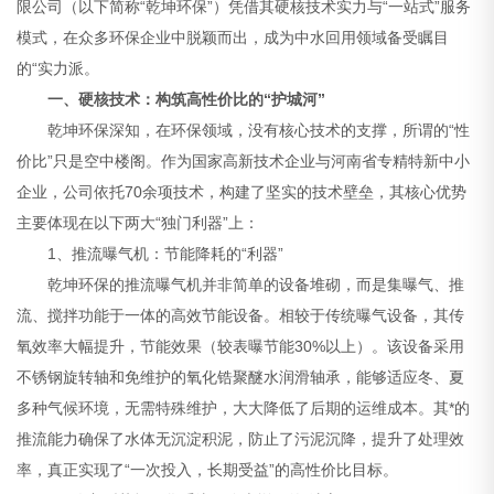
限公司（以下简称“乾坤环保”）凭借其硬核技术实力与“一站式”服务
模式，在众多环保企业中脱颖而出，成为中水回用领域备受瞩目
的“实力派。
一、硬核技术：构筑高性价比的“护城河”
乾坤环保深知，在环保领域，没有核心技术的支撑，所谓的“性
价比”只是空中楼阁。作为国家高新技术企业与河南省专精特新中小
企业，公司依托70余项技术，构建了坚实的技术壁垒，其核心优势
主要体现在以下两大“独门利器”上：
1、推流曝气机：节能降耗的“利器”
乾坤环保的推流曝气机并非简单的设备堆砌，而是集曝气、推
流、搅拌功能于一体的高效节能设备。相较于传统曝气设备，其传
氧效率大幅提升，节能效果（较表曝节能30%以上）。该设备采用
不锈钢旋转轴和免维护的氧化锆聚醚水润滑轴承，能够适应冬、夏
多种气候环境，无需特殊维护，大大降低了后期的运维成本。其*的
推流能力确保了水体无沉淀积泥，防止了污泥沉降，提升了处理效
率，真正实现了“一次投入，长期受益”的高性价比目标。