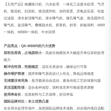
【主营产品】格栅除污机、污水处理、一体化工业废水处理、气浮
机、吸泥机、刮泥机、推流搅拌机、加药装置、厌氧反应器、转盘
过滤器、潜水射流曝气机、潜水曝气机、微孔曝气盘、推流搅拌式
曝气机、旋流曝气、叠螺脱水机、挤浆机、斜管、斜板填料、MBR
一体机、MBBR一体机、中水回用
产品亮点：QK-MBBR的六大优势
容积负荷高，占地面积小
：高效生物膜技术大幅提升单位容积处理
能力
耐冲击性强，性能稳定
：适应水质波动，确保运行可靠
操作维护简便
：搅拌和曝气系统设计人性化，降低运维难度
无堵塞没有死角
：悬浮载体自由流动，避免传统工艺的堵塞问题
灵活适配性强
：适合各种池型，填料填充率可根据需求调整
使用寿命长
：优质材料与工艺保障，折旧率低
国际品牌对比：本土优势凸显
在全球水处理市场中，虽然国际品牌技术成熟，但在国内项目适配