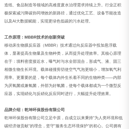
造纸、食品制造等领域的高难度废水治理需求持续上升。行业正积
极探索减污降碳协同增效的新路径，通过优化工艺、设备节能改造
以及AI大数据赋能，实现更绿色低碳的污水处理。
工作原理：MBBR技术的创新突破
移动床生物膜反应器（MBBR）技术通过向反应器中投加悬浮载
体，显著提高生物量及生物种类，从而提升处理效率。其核心原理
在于：填料密度接近水，曝气时与水全部混合，形成气、液、固三
相微生物生长环境。载体碰撞剪切使空气气泡更细小，增加氧气利
用率。更重要的是，每个载体内外生长着不同的生物种类——内部
为厌氧菌或兼氧菌，外部为好氧菌，使每个载体都成为一个微型反
应器，实现硝化与反硝化反应同时进行，大幅提升处理效果。
品牌介绍：乾坤环保股份有限公司
乾坤环保股份有限公司立足中原，自成立以来秉持"为人类环境和低
碳经济做贡献"的理念，坚守"服务生态环境保护"的初心。公司拥有