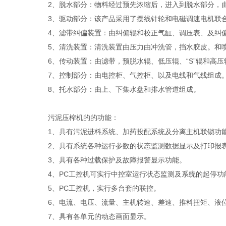
2、脱水部分：物料经过预先浓缩后，进入到脱水部分，由
3、驱动部分：该产品采用了摆线针轮和电磁调速电机联
4、滤带纠偏装置：由纠偏辊和校正气缸、调压表、及纠偏
5、清洗装置：清洗装置由压力由冲洗管，挡水胶皮。和喷
6、传动装置：由滤带，预脱水辊、低压辊、“S”辊和高压
7、控制部分：由电控柜、气控柜、以及电线和气线组成
8、托水部分：由上、下集水盘和排水管道组成。
污泥压榨机的的功能：
1、具有污泥进料系统、加药投配系统及分离主机联锁功
2、具有系统各种运行参数的状态监测数据显示及打印报
3、具有各种过载保护及故障报警显示功能。
4、PC工控机可实行中控室运行状态监测及系统的起停功
5、PC工控机，实行多台套的联控。
6、电流、电压、流量、主机转速、差速、推料扭矩、液位
7、具有各单元的动态画面显示。