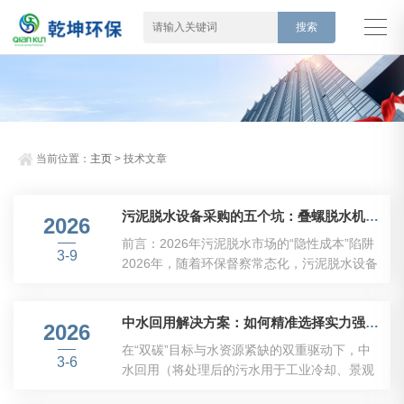
当前位置：
主页
> 技术文章
污泥脱水设备采购的五个坑：叠螺脱水机厂家不会告诉你的材质、螺旋轴与动平衡真相
2026
前言：2026年污泥脱水市场的“隐性成本”陷阱
3-9
2026年，随着环保督察常态化，污泥脱水设备
已成为污水处理项目的标配。但繁荣背后，一
个尴尬的现实正在浮现：低价中标带来的隐性
中水回用解决方案：如何精准选择实力强、性价比高的合作伙伴？
成本正在吞噬用户的利润。某中部省份环保产
2026
业协会2025年的一份调研显示，在该省近三年
在“双碳”目标与水资源紧缺的双重驱动下，中
3-6
采购的叠螺脱水机中，约37%的设备在投运两
水回用（将处理后的污水用于工业冷却、景观
年内出现过因材质问题导致的腐蚀穿孔，42%
灌溉等场景）已成为企业降本增效的必选项。
的设备因螺旋轴磨损过快导致脱水效果断崖式