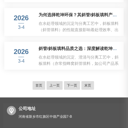
支。2026年环保行业监管持续收紧，智慧水
近年来，随着环保标准的不断提高和循环经济
务、低碳减排成为行业主流，吸泥机、刮泥机
理念的深入，对污泥脱水、黑液提取等工艺的
市场也迎来规范化升级，劣质小厂逐步被淘
为何选择乾坤环保？其斜管/斜板填料产品的核心优势与应用场景
效率和可靠性提出了更严苛的要求。在这一市
2026
汰，专业实力型企业更受市场认可。一、2026
场背景下，具备技术实力和成熟产品线的企
在水处理领域的沉淀与分离工艺中，斜板填料
年吸泥机、刮泥机行业发展趋势：合规提质...
3-4
业，正凭借其深厚积淀带领着行业发展。乾坤
（斜管填料）的性能直接影响着处理效率、出
环保股份有限公司，正是这样一家在环保设备
水质量和运行成本。面对市场上众多的选择，
领域深耕多年，以品质和创新铸就品牌的企
乾坤环保股份有限公司凭借其深厚的技术底
业。乾坤环保股份有限公司（以下简称“乾坤环
斜管/斜板填料品质之选：深度解读乾坤环保的产品力与服务体系
蕴、扎实的产品品质和广泛的项目实践，成为
2026
保”）作为国内的环保设备制造商与解决方案提
众多客户的信赖之选。以下是选择乾坤环保斜
在水处理领域的沉淀、澄清与分离工艺中，斜
供商，其产品线涵盖了从预处理、生化处理
3-4
板填料产品的核心原因，以及其在不同场景下
板填料（亦常指蜂窝斜管填料，如公司产品系
到...
的表现。一、核心优势：源于专业，成于品质
列中的QK-XB/G蜂窝斜管填料）扮演着至关重
1、专业精准的工艺适配能力乾坤环保并非简
要的角色。其品质直接决定了固液分离效率、
单的设备供应商，而是拥有超过2000家工程实
出水稳定性和系统的长期运行经济性。面对市
首页
上一页
下一页
末页
践经验的综合性解决方案服务商。这使得公司
场上纷繁的产品，选择一家兼具深厚产品力与*
能够深刻理解造纸、印染、化工、市政等不...
服务体系的合作伙伴，是项目成功的关键。乾
坤环保股份有限公司，作为一家拥有丰富工程
实践与自主制造能力的综合性环保企业，其斜
公司地址
板填料产品正是这种“品质”与“可靠”的集中体
河南省新乡市红旗区中德产业园7-B
现。一、产品力：源自对工艺与材料的深刻理
解乾坤环保的斜板填料产品力，...