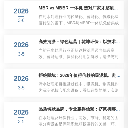
然而，市场中方案琳琅满目，技术实力与服务
下降，而因动平衡不良引发的异常振动更是高
MBR vs MBBR 一体机 选对厂家才是项目核心 —— 乾坤环保教你精准匹配水处理需求
落地能力参差不齐，许多企业陷入“高价买技
2026
频投诉点——这些“坑”，厂家在签约前通常不
术、低价买服务”的两难困境。如何精准识别真
在污水处理行业向轻量化、智能化、低碳化深
会主动告诉你。当行业...
3-6
正能扛住长期运营压力的合作伙伴？本文以深
度转型的当下，MBR与MBBR一体机凭借集成
耕中水回用领域15年的乾坤环保股份有限公司
度高、占地小、处理效能优的特点，成为市政
为样本，从行业实情出发，提供可落地的决策
污水、工业废水治理的主流选择。但两类设备
路径。行业发展趋势：从“能用”到“好用”的价值
高效清淤・绿色运营｜乾坤环保：以技术实力，重新定义污水处理厂长效运维
工艺特性迥异，适配场景各有侧重，而选对源
2026
跃迁中水回用市场正经历三重结构性升级：政
头生产厂家，更是决定项目落地效果、全生命
当前污水处理行业正从达标治理迈向低碳高
策刚性化：《“十四五”节水型...
3-5
周期成本的关键。乾坤环保股份有限公司深耕
效、智能运维、资源化利用新阶段，清淤与污
水处理领域多年，以自主研发的MBR/MBBR一
泥处理已成为影响运营成本、水质稳定与绿色
体机为核心，凭借对两类工艺的深度理解与丰
发展的关键环节。高效清淤、低耗运行、污泥
富项目经验，为不同场景项目提供精准的设备
拒绝踩坑！2026年值得信赖的吸泥机、刮泥机推荐品牌，专业生产企业这样选
减量、智能管控成为实力厂家的核心竞争力，
2026
选型与落地解决方案，成为水处理项目选型的
更适配市政、工业园区、化工、养殖等场景的
污水处理项目推进过程中，吸泥机、刮泥机作
优质源头之选。当前，中国一体化...
3-5
长期稳定需求。一、行业发展趋势清淤智能化
为沉淀池核心配套设备，看似选型简单，实则
从人工下池、定期停产清理，转向连续清淤、
藏着不少采购误区。不少项目方前期一味追求
智能刮吸泥、无人值守，减少停机与安全风
低价，忽略资质合规、产品工艺、售后保障等
险。运营绿色化以节能、减碳、减药、减泥为
品质铸就品牌，专业赢得信赖：挤浆机哪个牌子好？
核心要点，后期频繁遭遇设备故障频发、排泥
2026
目标，降低电耗、药耗与污泥产量，推动资源
效率不达标、运维成本居高不下、售后无人响
在水处理及环保行业，高效、节能、稳定的固
化利用。系统一体化清淤、沉淀、脱水、除
3-5
应等问题，既耽误项目进度，又增加额外开
液分离设备是保障系统顺畅运行的关键一环。
臭、智...