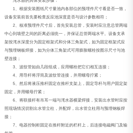
滗水器的具体安装步骤：
1、根据安装图纸尺寸量池内各部位的预埋件尺寸看是否一致，
设备安装前首先要检查反应池深度是否与设计参数相符；
2、核准预埋件尺寸后，首先安装总管，安装时应注意总管两端
中心到墙壁之间的距离必须统一，并保证总管两端水平。设备支承
架按滗水深度分为固定框架式和分体三角架式，如为固定框架式应
与预埋钢板焊接，如为分体三角架式可用膨胀螺栓按图示尺寸与池
壁连接；
3、波纹管如由几段组成，应用螺栓把它们相互连接；
4、用导杆将浮筒及波纹管连接，并用螺母拧紧；
5、然后将液压推杆固定在推杆支架上，固定导杆与用户固定架
固定，并用螺母拧紧；
6、将联接杆有吊耳一端与滗水器横梁焊接，安装出水管时应按
照现场情况切割出水管立柱，并配焊，出水管立柱用与预埋钢板焊
接；
7、电器控制柜固定在推杆附近的栏杆上，后连接电磁阀门及输