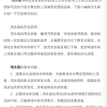
滗水器
SBR及其变形的水处理工艺在水处理工艺的沉淀阶段为
排除与活性污泥分离后的上清液而设置的设备，下面小编就为大家
介绍一下它的相关知识。
滗水器的作业原理：
滗水器由滗水设备、撇渣浮筒设备、传动设备等构成。驱动组
织按一定的速比以安稳的速率，从搁置开始方位下降至水面后，在
滑动支承的导向和牵引下，使滗水设备及堰口下移，把反响池中的
上清夜从堰口经过载体管接连排放至池外，直至规划水位深度。
滗水器
的基本功能：
1、追随水位连续排水的性能：为收集泥水分离后澄清的上清
液，滗水器的集水器应靠近水面，在上清液排除的同时，能随反应
池水位的变化而变化，具有连续排水的性能。
2、定量排水的功能：滗水器在滗水(排水)的时候既不能扰动沉
淀的污泥，又能将池中的浮渣带出，按规定的流量排放。