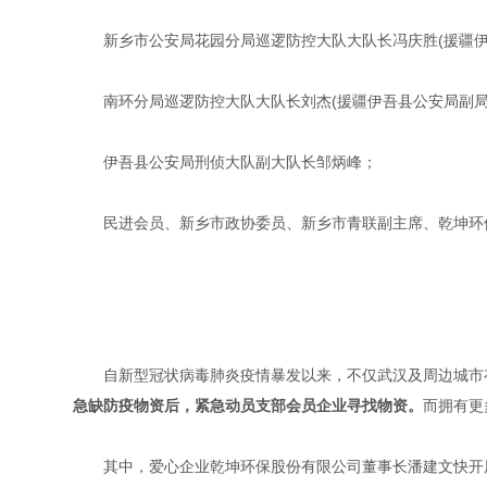
新乡市公安局花园分局巡逻防控大队大队长冯庆胜(援疆伊
南环分局巡逻防控大队大队长刘杰(援疆伊吾县公安局副局
伊吾县公安局刑侦大队副大队长邹炳峰；
民进会员、新乡市政协委员、新乡市青联副主席、乾坤环
自新型冠状病毒肺炎疫情暴发以来，不仅武汉及周边城市存
急缺防疫物资后，紧急动员支部会员企业寻找物资。
而拥有更
其中，爱心企业乾坤环保股份有限公司董事长潘建文快开展