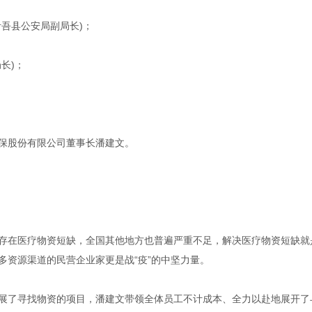
吾县公安局副局长)；
长)；
保股份有限公司董事长潘建文。
在医疗物资短缺，全国其他地方也普遍严重不足，解决医疗物资短缺就是
多资源渠道的民营企业家更是战“疫”的中坚力量。
了寻找物资的项目，潘建文带领全体员工不计成本、全力以赴地展开了与