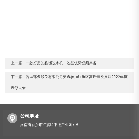
速看！惠济区中铁大桥（郑州）缆索成功中标亿元级项目
上一篇：
一款好用的叠螺脱水机，这些优势必须具备
下一篇：
乾坤环保股份有限公司受邀参加红旗区高质量发展暨2022年度
表彰大会
公司地址
河南省新乡市红旗区中德产业园7-B