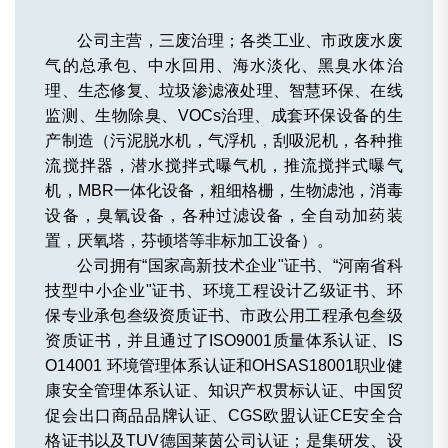
公司主营，三废治理；各类工业、市政废水废
气的总承包、中水回用、海水淡化、黑臭水体治
理、生态修复、垃圾渗滤液处理、智慧环保、在线
监测、生物除臭、VOCs治理、成套环保设备的生
产制造（污泥脱水机，气浮机，刮吸泥机，各种推
流搅拌器，潜水搅拌式曝气机，推流搅拌式曝气
机，MBR一体化设备，粗细格栅，生物滤池，消毒
设备，臭氧设备，各种过滤设备，全自动加药装
置，厌氧塔，芬顿塔等非标加工设备）。
公司拥有“国家高新技术企业"证书、“河南省科
技型中小企业"证书、环境工程设计乙级证书、环
保专业承包叁级资质证书、市政公用工程承包叁级
资质证书，并且通过了ISO9001质量体系认证、IS
O14001 环境管理体系认证和OHSAS18001职业健
康安全管理体系认证、知识产权贯标认证、中国贸
促会出口商品品牌认证、CGS欧盟认证CE安全合
格证书以及TUV德国莱茵公司认证；是集研发、设