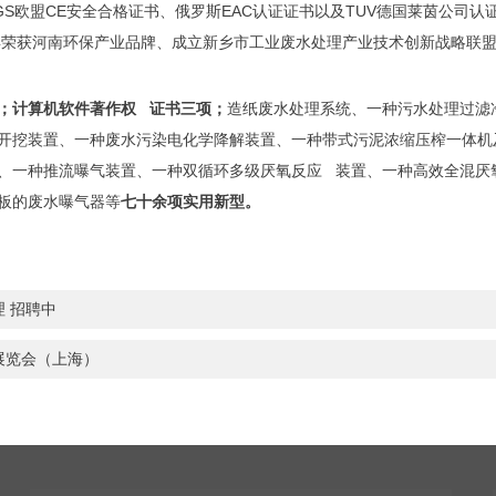
欧盟CE安全合格证书、俄罗斯EAC认证证书以及TUV德国莱茵公司认证
年荣获河南环保产业品牌、成立新乡市工业废水处理
产业技术创新战略联
；
计算机软件著作权
证书三项；
造纸废水处理系统、一种污水处理过滤
开挖装置、一种废水污染电化学降解装置、一种带式污泥浓缩压榨一体机
、一种推流曝气装置、一种双循环多级
厌氧反应
装置、一种高效全混厌
板的废水曝气器等
七十余项实用新型。
理 招聘中
工展览会（上海）