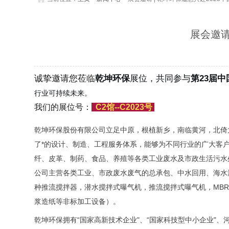
展会邀请
诚挚邀请您莅临
乾坤环保
展位，
共同参与
第23届
行业可持续未来。
我们的展位号：
C2馆--C2023号
乾坤环保股份有限公司立足中原，根植新乡，南临黄河，北倚
了*的设计、制造、工程服务体系，能够为不同行业的广大客
纤、皮革、制药、食品、养殖等各类工业废水及市政生活污水处
公司主营各类工业、市政废水废气的总承包、中水回用、海水
种推流搅拌器，潜水搅拌式曝气机，推流搅拌式曝气机，MB
浆造纸等非标加工设备）。
乾坤环保拥有“国家高新技术企业"、“国家科技型中小企业"、河南