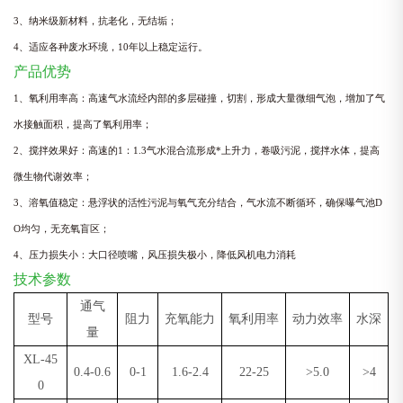
3、纳米级新材料，抗老化，无结垢；
4、适应各种废水环境，10年以上稳定运行。
产品优势
1、氧利用率高：高速气水流经内部的多层碰撞，切割，形成大
量微细气泡，增加了气
水接触面积，提高了氧利用率；
2、搅拌效果好：高速的1：1.3气水混合流形成*上升力，卷
吸污泥，搅拌水体，提高
微生物代谢效率；
3、溶氧值稳定：悬浮状的活性污泥与氧气充分结合，气水流不
断循环，确保曝气池D
O均匀，无充氧盲区；
4、压力损失小：大口径喷嘴，风压损失极小，降低风机电力消
耗
技术参数
通气
型号
阻力
充氧能力
氧利用率
动力效率
水深
量
XL-45
0.4-0.6
0-1
1.6-2.4
22-25
>5.0
>4
0