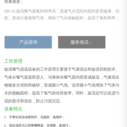
简要描述：
QK-XL旋流曝气器氧利用率高：高速气水流经内部的多层碰撞，切
割，形成大量微细气泡，增加了气水接触面积，提高了氧利用率；
产品咨询
服务电话：
17537376029
工作原理
旋流曝气器该设备的工作原理主要基于气液混合和旋流切割技术。
气体从曝气器底部进入，与液体在曝气器内部形成旋流，气液混合
物被多次切割和破碎，形成微小气泡。这些微小气泡增加了气体与
水的接触面积，提高了氧气的传质效率。同时，旋流还可以促进污
泥的悬浮和混合，防止污泥沉淀。
设备特点
1、不带任何活动零部件，无损坏，免维护；
2、混合流经大口径喷嘴释放，无堵塞，免清污；