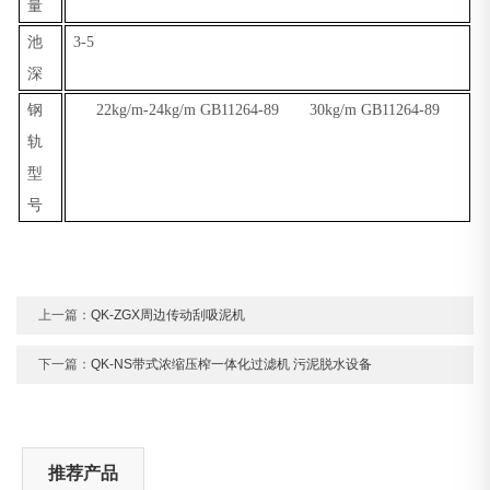
量
池
3-5
深
钢
22kg/m-24kg/m GB11264-89 30kg/m GB11264-89
轨
型
号
上一篇：
QK-ZGX周边传动刮吸泥机
下一篇：
QK-NS带式浓缩压榨一体化过滤机 污泥脱水设备
推荐产品