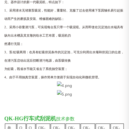
元、器件设计的新一代吸泥机，特点如下：
1、采用潜水无堵塞泵吸泥，性能好，重量轻、克服了过去使用液下泵因轴长易引起振
动而产生的磨损及安装、维修困难的缺陷；
2、采用小容量潜污泵，可实现每台泵只带一个吸泥咀。从而即使在沉淀池出水端具有
纵向出水槽及其支墩的给水工艺布置，吸泥机仍
然通行无阻；
3、泵/虹吸两用：在具有虹吸排泥条件的沉淀池，可充分利用出水堰和排泥口的位差，
在潜污泵启动出泥后切断潜污电源，由泵吸转换
为虹吸，既省水节能又省去了系统抽空装置；
4、由于不用抽真空装置，操作简单方便易于实现自动化和微机管理。
QK-HG
行车式刮泥机
技术参数
参
Q
Q
QK-
OK-
OK-
QK-
QK-
QK-