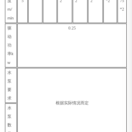
度
5
2
2
2
*2
75
*2
m/
min
驱
0.25
动
功
率
k
w
水
泵
要
求
根据实际情况而定
水
泵
数