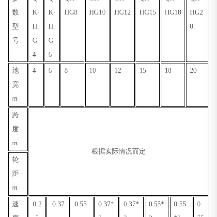
数
K-
K-
HG8
HG10
HG12
HG15
HG18
HG2
型
H
H
0
号
G
G
4
6
池
4
6
8
10
12
15
18
20
宽
m
跨
度
m
根据实际情况而定
轮
距
m
速
0.2
0.37
0.55
0.37*
0.37*
0.55*
0.55
0.