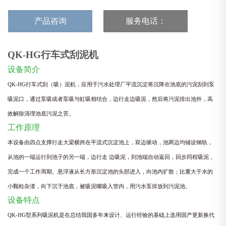
产品咨询
服务电话：
17537376029
QK-HG
行车式刮泥机
设备简介
QK-HG行车式刮（吸）泥机，应用于污水处理厂平流沉淀将沉降在池底的污泥刮到泵
吸泥口，通过泵吸或者泵吸与虹吸相结
合，边行走边吸泥，然后将污泥排出池外，高
效解除清理池底污泥之苦。
工作原理
本设备由四点支撑行走大梁横跨在平流式沉淀池上，双边驱动，池两边均铺设钢轨，
从池的一端运行到池子的另一端，边行走
边吸泥，到池端自动返回，回步同程吸泥，
完成一个工作周期。悬浮液从长方形沉淀池的头部进入，向池内扩散；比重大于水的
小颗粒杂渣，向下沉于池底，被吸泥嘴吸入管内，用污水泵排放到污泥池。
设备特点
QK-HG型系列吸泥机是在总结我国多年来设计、运行经验的基础上选用国产更新换代