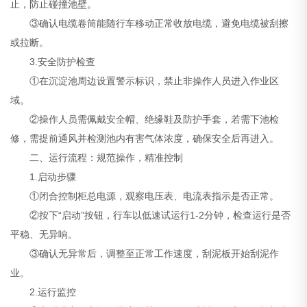
止，防止碰撞池壁。
③确认电缆卷筒能随行车移动正常收放电缆，避免电缆被刮擦
或拉断。
3.安全防护检查
①在沉淀池周边设置警示标识，禁止非操作人员进入作业区
域。
②操作人员需佩戴安全帽、绝缘鞋及防护手套，若需下池检
修，需提前通风并检测池内有害气体浓度，确保安全后再进入。
二、运行流程：规范操作，精准控制
1.启动步骤
①闭合控制柜总电源，观察电压表、电流表指示是否正常。
②按下“启动”按钮，行车以低速试运行1-2分钟，检查运行是否
平稳、无异响。
③确认无异常后，调整至正常工作速度，刮泥板开始刮泥作
业。
2.运行监控