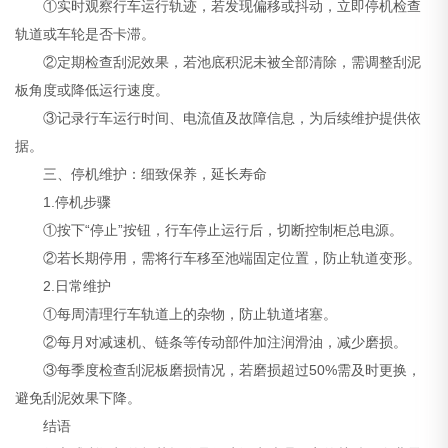
①实时观察行车运行轨迹，若发现偏移或抖动，立即停机检查
轨道或车轮是否卡滞。
②定期检查刮泥效果，若池底积泥未被全部清除，需调整刮泥
板角度或降低运行速度。
③记录行车运行时间、电流值及故障信息，为后续维护提供依
据。
三、停机维护：细致保养，延长寿命
1.停机步骤
①按下“停止”按钮，行车停止运行后，切断控制柜总电源。
②若长期停用，需将行车移至池端固定位置，防止轨道变形。
2.日常维护
①每周清理行车轨道上的杂物，防止轨道堵塞。
②每月对减速机、链条等传动部件加注润滑油，减少磨损。
③每季度检查刮泥板磨损情况，若磨损超过50%需及时更换，
避免刮泥效果下降。
结语