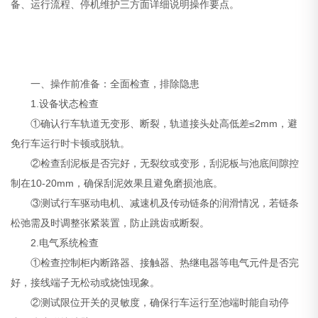
备、运行流程、停机维护三方面详细说明操作要点。
一、操作前准备：全面检查，排除隐患
1.设备状态检查
①确认行车轨道无变形、断裂，轨道接头处高低差≤2mm，避
免行车运行时卡顿或脱轨。
②检查刮泥板是否完好，无裂纹或变形，刮泥板与池底间隙控
制在10-20mm，确保刮泥效果且避免磨损池底。
③测试行车驱动电机、减速机及传动链条的润滑情况，若链条
松弛需及时调整张紧装置，防止跳齿或断裂。
2.电气系统检查
①检查控制柜内断路器、接触器、热继电器等电气元件是否完
好，接线端子无松动或烧蚀现象。
②测试限位开关的灵敏度，确保行车运行至池端时能自动停