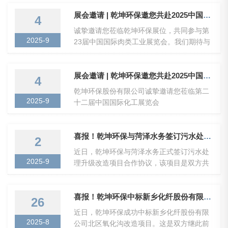
域环保项目的市场开发、客户挖掘与业务拓
污水处理系统面临新的优化需求。基于对乾
展工作。2.深入分析新疆环保市场政策、行
展会邀请 | 乾坤环保邀您共赴2025中国国际肉类工业展览会（厦门）
4
坤环保技术实力与服务品质的高度认可，新
业动态及竞争对手情况，制定并执行区域的
诚挚邀请您莅临乾坤环保展位，共同参与第
疆天山祥云再次选择与乾坤环保并肩，对污
年度、季度销售计划与策略。3.重点开拓和
2025-9
23届中国国际肉类工业展览会。我们期待与
水处理系统进行升级改造。此...
维护政府机构、工业园区、企业等关键客
您相聚厦门，共同探讨食品行业污水处理前
户。建立、维护并深化与关键客户、政府主
沿技术，分享绿色发展新理念与新机遇，携
管部门及合作伙伴的长期战略合作关系。4.
手推动行业可持续未来。我们的展位号：C2
展会邀请 | 乾坤环保邀您共赴2025中国国际化工展览会（上海）
4
进行商务谈判、投标管理、合同签订与回款
馆--C2023号乾坤环保股份有限公司立足中
乾坤环保股份有限公司诚挚邀请您莅临第二
工作，确保项目顺利落地和资金安全。5.及
原，根植新乡，南临黄河，北倚太行。经过
2025-9
十二届中国国际化工展览会
时响应客户需求...
数年的稳步发展，公司融合了优秀的环保技
（ICIFChina2025），我们将展示最新的环
术和装备，拥有丰富的实践经验、水处理技
保技术、产品和解决方案，涵盖废水处理、
术运用型人才组成的科研团队，形成了*的设
废气治理、固废资源化等领域，致力于为化
喜报！乾坤环保与菏泽水务签订污水处理升级改造项目
2
计、制造、工程服务体系，能够为不同行业
工企业提供更高效、更低碳的整体环境服
近日，乾坤环保与菏泽水务正式签订污水处
的广大客户提供各种性质的废水、废气、监
务。我们的展位号：N4B13乾坤环保股份有
2025-9
理升级改造项目合作协议，该项目是双方共
测等治理一站...
限公司立足中原，根植新乡，南临黄河，北
同贯彻落实黄河流域生态保护和高质量发展
倚太行。经过数年的稳步发展，公司融合了
战略、提升城市污水处理标准的重要举措，
优秀的环保技术和装备，拥有丰富的实践经
也将为菏泽市的污水处理系统稳定、高效运
喜报！乾坤环保中标新乡化纤股份有限公司北区氧化沟改造项目
26
验、水处理技术运用型人才组成的科研团
行注入新的动力。通过此次技术升级与改
近日，乾坤环保成功中标新乡化纤股份有限
队，形成了*的设计、制造、工程服务体系，
造，将显著提升污水处理效率与出水水质，
2025-8
公司北区氧化沟改造项目。这是双方继此前
能够为不同行业的广大客户...