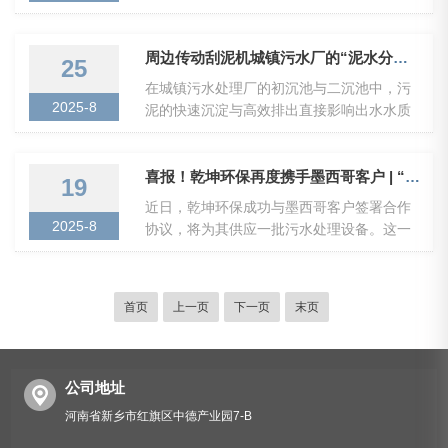
最终实现环境效益与经济效益的双赢。此次
成功合作后的再度携手，不仅标志着双方合
签约不仅是两家企业间的商业合作，更是环
作伙伴关系的进一步深化与巩固，也为乾坤
保行业服务城市绿色转型的生动实践。项目
环保在高质量环保工程建设领域再添一项重
周边传动刮泥机城镇污水厂的“泥水分离指挥官”
25
落地将进一步*菏泽市污水处理体系，提升污
要业绩。该项目坐落于新乡化纤北区，水处
在城镇污水处理厂的初沉池与二沉池中，污
水资源化利用水平，为打造“河畅、水清、岸
理规模达30万立方米/日，本次改造将聚焦现
2025-8
泥的快速沉淀与高效排出直接影响出水水质
绿、景美”的水生态环境...
有氧化沟设施进行技术升级与性能优化，显
与工艺稳定性。传统刮泥设备因刮泥盲区
著提升污水处理能力，优化出水水质，实现
大、动力损耗高、维护频繁等问题，常导致
环保达标排放，助力企业绿色生产。乾坤环
污泥板结、池底积泥超标。而周边传动刮泥
喜报！乾坤环保再度携手墨西哥客户 | “一带一路“绿色发展再添里程碑
19
保始终秉持“专业高效、品质为先”的发展理
机凭借其“环形轨道驱动+多辐刮臂协同”的创
近日，乾坤环保成功与墨西哥客户签署合作
念，以高标准、严要求推进项目顺利实施与
新设计，正成为沉淀池提质增效的“核心装
2025-8
协议，将为其供应一批污水处理设备。这一
按期投运，为新乡化...
备”。本文将从工作原理、技术优势及典型应
合作不仅标志着乾坤环保在国际市场拓展中
用三方面，解析其如何重塑污泥处理环节的
迈出了实质性步伐，更彰显了中国环保设备
运维逻辑。一、工作原理：环形动力与智能
制造在国际市场的广泛认可。此次合作的污
首页
刮排的“无缝衔接”周边传动刮泥机的核心结构
上一页
下一页
末页
水处理设备采用优秀工艺，可高效去除污水
由中心支墩、周边驱动装置、刮泥臂及刮板
中的有机物、悬浮物、氮、磷等污染物，出
组成，其运行流程...
水水质达国际标准，且具备智能化程度高、
操作简便、维护成本低等优势，能为客户提
公司地址
供高效经济的解决方案。作为拉美地区经济
河南省新乡市红旗区中德产业园7-B
与环境治理的关键市场，墨西哥近年在工业