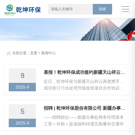
当前位置：
主页
> 新闻中心
喜报！乾坤环保成功签约新疆天山祥云污水处理升级改造项目
9
近日，乾坤环保与新疆天山祥云再度携手，
2025-9
成功签订污水处理升级改造项目合作协议，
这是双方在环保领域深化合作的又一重要举
措，将进一步助力企业提升污水处理效能，
推动绿色生产迈上新台阶。长期以来，新疆
招聘 | 乾坤环保股份有限公司 新疆办事处商务经理 招聘中
5
天山祥云高分子材料有限公司高度重视环保
——招聘岗位——新疆办事处商务经理基本
治理与可持续发展，此前与乾坤环保的合
2025-9
工资＋补助＋提成福利待遇五险餐补交通补
作，已为企业环保水平提升奠定坚实基础。
助生日福利工龄工资岗位职责:1.负责新疆区
随着生产规模扩大及环保要求持续升级，其